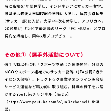
時に高校を1年間休学し、インドネシアにサッカー留学。
帰国後は筑波大学国際総合学類に入学し、体育会蹴球部
(サッカー部)に入部。大学4年次を休学し、アフリカへ。
2019年1月ザンビア最高峰のリーグ「FC MUZA」とプロ
契約を締結し、同年3月プロデビュー。
その他①（選手外活動について）
選手活動以外にも「スポーツを通じた国際開発」分野の
NGOやスポーツ組織でのサッカー指導（JFA公認C級ラ
イセンス保持）、トゥクトゥク事業やオンライン英会話
サービス運営など精力的に取り組む。挑戦の様子をお届
けするYouTubeチャンネル【JinDo】
（https://www.youtube.com/c/JinDochannel）を運
営。