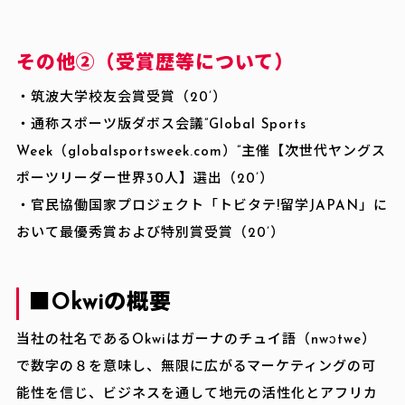
その他②（受賞歴等について）
・筑波大学校友会賞受賞（20’）
・通称スポーツ版ダボス会議”Global Sports
Week（globalsportsweek.com）”主催【次世代ヤングス
ポーツリーダー世界30人】選出（20’）
・官民協働国家プロジェクト「トビタテ!留学JAPAN」に
おいて最優秀賞および特別賞受賞（20’）
■Okwiの概要
当社の社名であるOkwiはガーナのチュイ語（nwɔtwe）
で数字の８を意味し、無限に広がるマーケティングの可
能性を信じ、ビジネスを通して地元の活性化とアフリカ